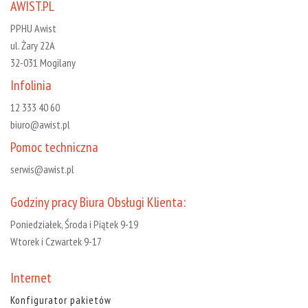
AWIST.PL
PPHU Awist
ul. Żary 22A
32-031 Mogilany
Infolinia
12 333 40 60
biuro@awist.pl
Pomoc techniczna
serwis@awist.pl
Godziny pracy Biura Obsługi Klienta:
Poniedziałek, Środa i Piątek 9-19
Wtorek i Czwartek 9-17
Internet
Konfigurator pakietów