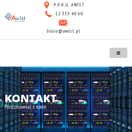
P.P.H.U. AWIST
12 333 40 60
biuro@awist.pl
KONTAKT
Porozmawiaj z nami