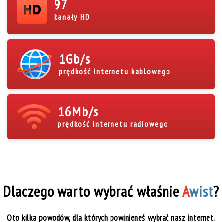
97
kanały HD
1
Gb/s
prędkość internetu kablowego
16
Mb/s
prędkość internetu radiowego
Dlaczego warto wybrać właśnie
A
wist
?
Oto kilka powodów, dla których powinieneś wybrać nasz internet.