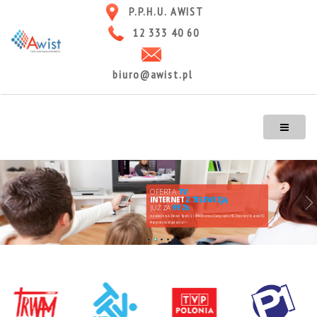
P.P.H.U. AWIST
12 333 40 60
biuro@awist.pl
OFERTA
TV
INTERNET
Z TELEWIZJĄ
JUŻ ZA
99 ZŁ
w pakiecie m.in. Eleven Sports 1 i 4 HD, National Geographic HD, Discovery Channel HD
Przejdź do konfiguratora >>