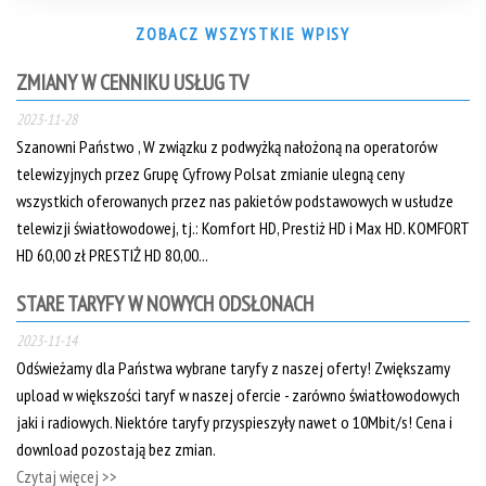
ZOBACZ WSZYSTKIE WPISY
ZMIANY W CENNIKU USŁUG TV
2023-11-28
Szanowni Państwo , W związku z podwyżką nałożoną na operatorów
telewizyjnych przez Grupę Cyfrowy Polsat zmianie ulegną ceny
wszystkich oferowanych przez nas pakietów podstawowych w usłudze
telewizji światłowodowej, tj.: Komfort HD, Prestiż HD i Max HD. KOMFORT
HD 60,00 zł PRESTIŻ HD 80,00...
STARE TARYFY W NOWYCH ODSŁONACH
2023-11-14
Odświeżamy dla Państwa wybrane taryfy z naszej oferty! Zwiększamy
upload w większości taryf w naszej ofercie - zarówno światłowodowych
jaki i radiowych. Niektóre taryfy przyspieszyły nawet o 10Mbit/s! Cena i
download pozostają bez zmian.
Czytaj więcej >>