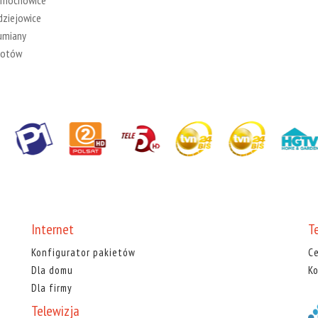
rnochowice
dziejowice
umiany
kotów
Internet
T
Konfigurator pakietów
Ce
Dla domu
Ko
Dla firmy
Telewizja