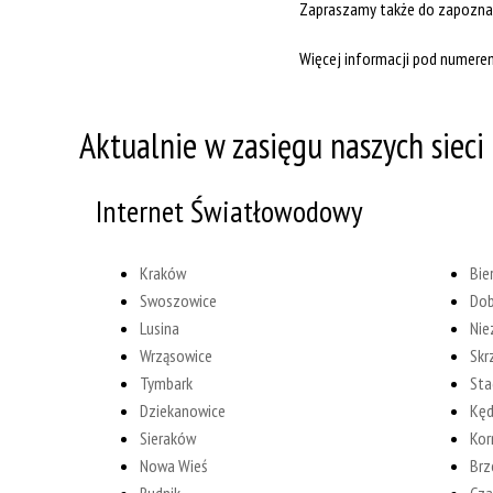
Zapraszamy także do zapoznani
Więcej informacji pod numerem
Aktualnie w zasięgu naszych sieci 
Internet Światłowodowy
Kraków
Bie
Swoszowice
Dob
Lusina
Nie
Wrząsowice
Skr
Tymbark
Sta
Dziekanowice
Kęd
Sieraków
Kor
Nowa Wieś
Br