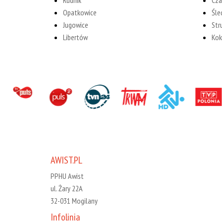
Rudnik
Cza
Opatkowice
Śle
Jugowice
Str
Libertów
Ko
AWIST.PL
PPHU Awist
ul. Żary 22A
32-031 Mogilany
Infolinia