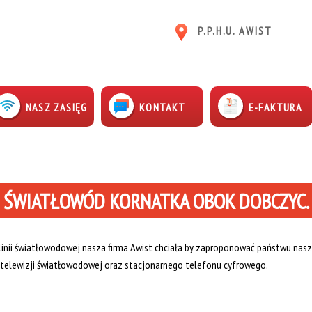
P.P.H.U. AWIST
NASZ ZASIĘG
KONTAKT
E-FAKTURA
ŚWIATŁOWÓD KORNATKA OBOK DOBCZYC.
inii światłowodowej nasza firma Awist chciała by zaproponować państwu nasz
 telewizji światłowodowej oraz stacjonarnego telefonu cyfrowego.