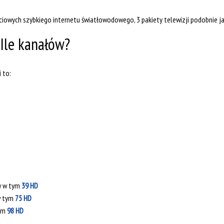
iowych szybkiego internetu światłowodowego, 3 pakiety telewizji podobnie ja
 Ile kanałów?
 to:
w w tym
39 HD
w tym
75 HD
tym
98 HD