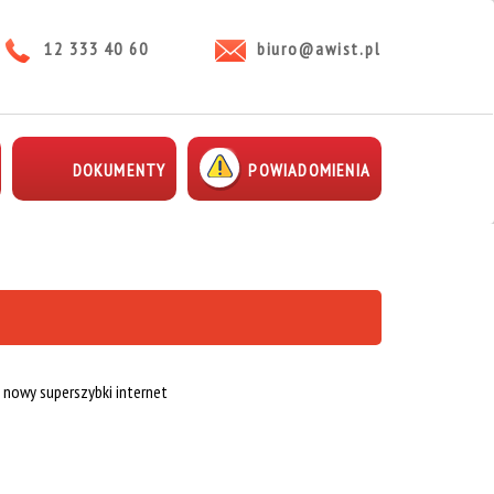
12 333 40 60
biuro@awist.pl
DOKUMENTY
POWIADOMIENIA
 nowy superszybki internet