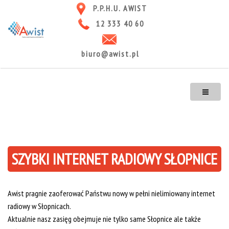
P.P.H.U. AWIST
12 333 40 60
biuro@awist.pl
SZYBKI INTERNET RADIOWY SŁOPNICE
Awist pragnie zaoferować Państwu nowy w pełni nielimiowany internet
radiowy w Słopnicach.
Aktualnie nasz zasięg obejmuje nie tylko same Słopnice ale także