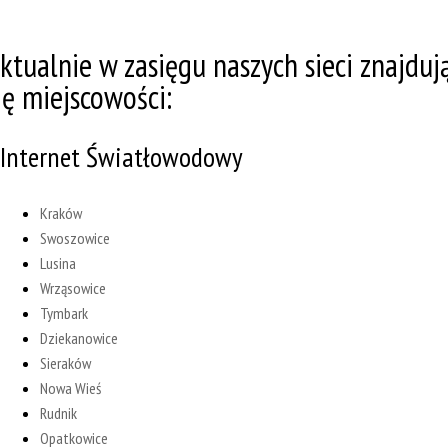
ktualnie w zasięgu naszych sieci znajduj
ię miejscowości:
Internet Światłowodowy
Kraków
Swoszowice
Lusina
Wrząsowice
Tymbark
Dziekanowice
Sieraków
Nowa Wieś
Rudnik
Opatkowice