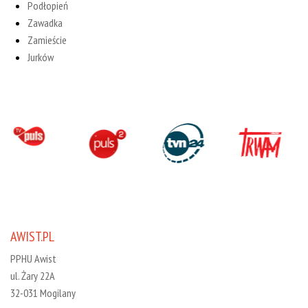
Podłopień
Zawadka
Zamieście
Jurków
AWIST.PL
PPHU Awist
ul. Żary 22A
32-031 Mogilany